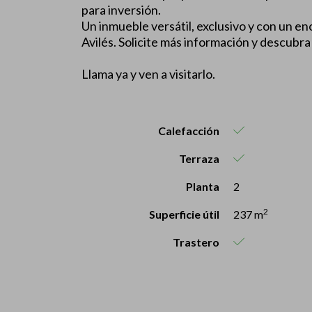
para inversión.
Un inmueble versátil, exclusivo y con un e
Avilés. Solicite más información y descubra
Llama ya y ven a visitarlo.
Calefacción
Terraza
Planta
2
2
Superficie útil
237 m
Trastero