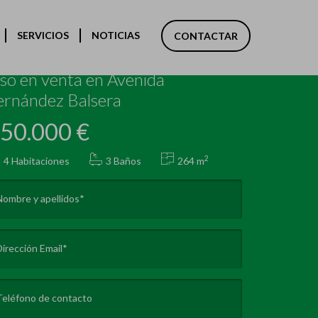
Anterior
Siguiente
SERVICIOS
NOTICIAS
CONTACTAR
entro. Avilés)
iso en venta en Avenida
ernández Balsera
50.000 €
2
4
Habitaciones
3 Baños
264 m
Nombre y apellidos*
Dirección Email*
Teléfono de contacto