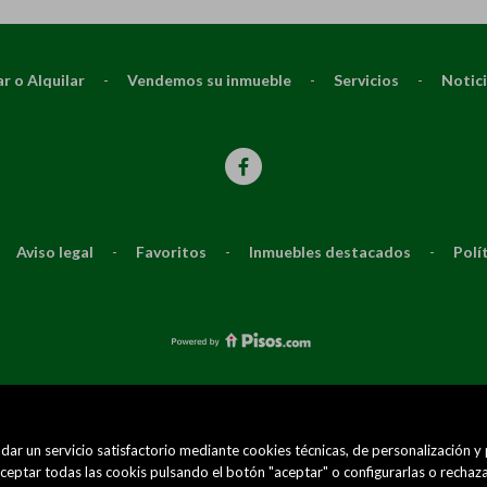
r o Alquilar
-
Vendemos su inmueble
-
Servicios
-
Notic
Aviso legal
-
Favoritos
-
Inmuebles destacados
-
Polí
dar un servicio satisfactorio mediante cookies técnicas, de personalización y
eptar todas las cookis pulsando el botón "aceptar" o configurarlas o rechaza