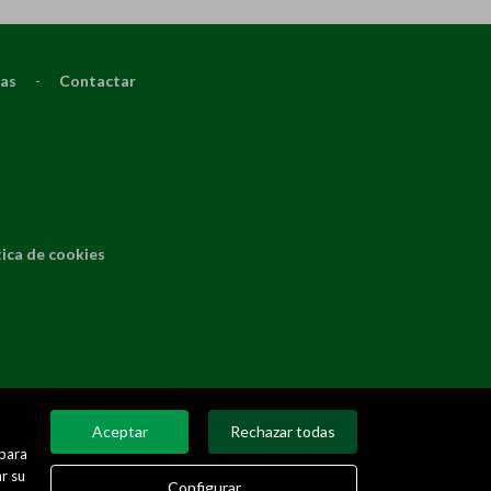
ias
-
Contactar
tica de cookies
Aceptar
Rechazar todas
 para
r su
Configurar