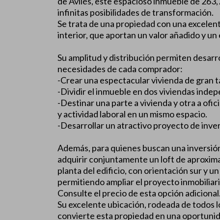
de Avilés, este espacioso inmueble de 263,
infinitas posibilidades de transformación.
Se trata de una propiedad con una excelent
interior, que aportan un valor añadido y un e
Su amplitud y distribución permiten desarr
necesidades de cada comprador:
-Crear una espectacular vivienda de gran t
-Dividir el inmueble en dos viviendas indep
-Destinar una parte a vivienda y otra a of
y actividad laboral en un mismo espacio.
-Desarrollar un atractivo proyecto de inver
Además, para quienes buscan una inversión
adquirir conjuntamente un loft de aproxim
planta del edificio, con orientación sur y
permitiendo ampliar el proyecto inmobiliari
Consulte el precio de esta opción adicional
Su excelente ubicación, rodeada de todos lo
convierte esta propiedad en una oportunid