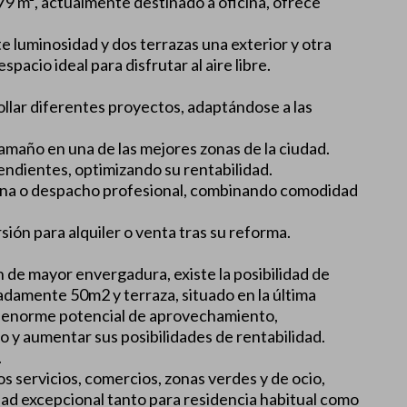
79 m², actualmente destinado a oficina, ofrece
e luminosidad y dos terrazas una exterior y otra
spacio ideal para disfrutar al aire libre.
ollar diferentes proyectos, adaptándose a las
amaño en una de las mejores zonas de la ciudad.
endientes, optimizando su rentabilidad.
icina o despacho profesional, combinando comodidad
sión para alquiler o venta tras su reforma.
 de mayor envergadura, existe la posibilidad de
adamente 50m2 y terraza, situado en la última
 un enorme potencial de aprovechamiento,
o y aumentar sus posibilidades de rentabilidad.
.
s servicios, comercios, zonas verdes y de ocio,
ad excepcional tanto para residencia habitual como