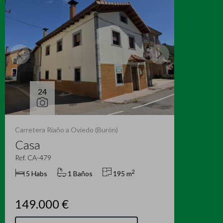
24
Carretera Riaño a Oviedo (Burón)
Casa
Ref. CA-479
2
5 Habs
1 Baños
195 m
149.000 €