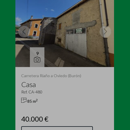
9
Carretera Riaño a Oviedo (Burón)
Casa
Ref. CA-480
2
85 m
40.000 €