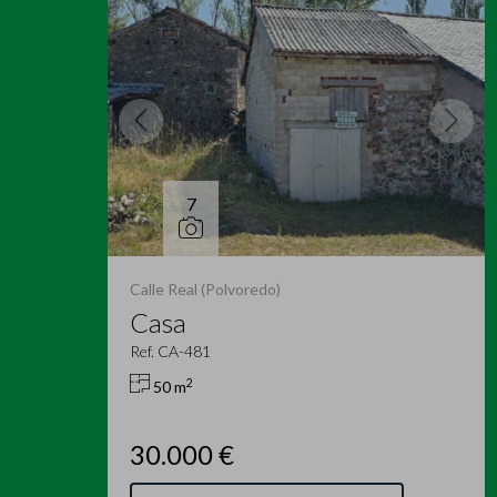
7
Calle Real (Polvoredo)
Casa
Ref. CA-481
2
50 m
30.000 €