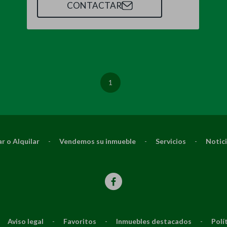
CONTACTAR
1
r o Alquilar
-
Vendemos su inmueble
-
Servicios
-
Notic
Aviso legal
-
Favoritos
-
Inmuebles destacados
-
Polí