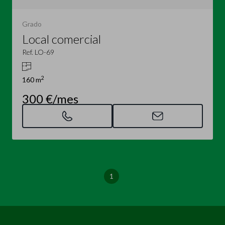
Grado
Local comercial
Ref. LO-69
2
160 m
300 €/mes
1