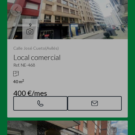
9
Calle José Cueto(Avilés)
Local comercial
Ref. NE-468
2
40 m
400 €/mes