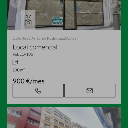
17
Calle José Antonio Rodríguez(Avilés)
Local comercial
Ref. LO-105
2
130 m
900 €/mes