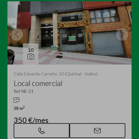
10
Calle Eduardo Carreño, 10 (Quirinal - Avilés)
Local comercial
Ref. NE-21
2
38 m
350 €/mes