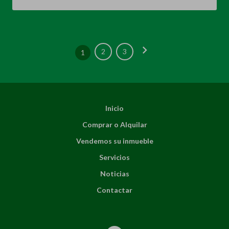
chevron_right
2
3
1
Inicio
Comprar o Alquilar
Vendemos su inmueble
Servicios
Noticias
Contactar