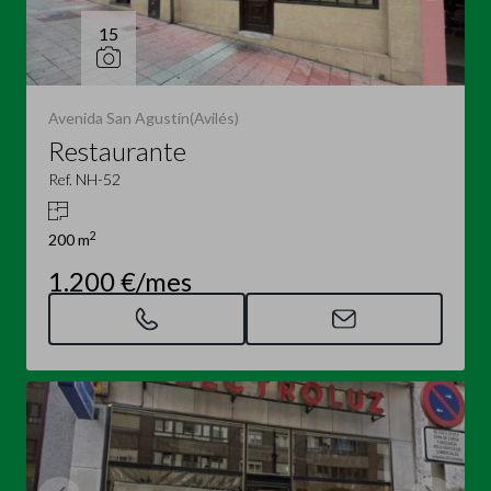
15
Avenida San Agustín(Avilés)
Restaurante
Ref. NH-52
2
200 m
1.200 €/mes