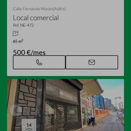
Calle Fernando Morán(Avilés)
Local comercial
Ref. NE-472
2
65 m
500 €/mes
14