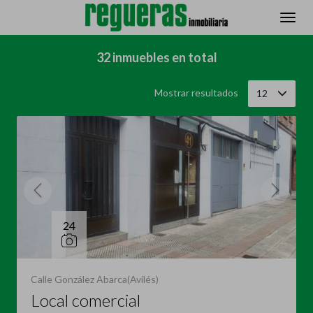
Filtrar
Ordenar
32 inmuebles en total
Mostrar resultados
12
24
Calle González Abarca(Avilés)
Local comercial