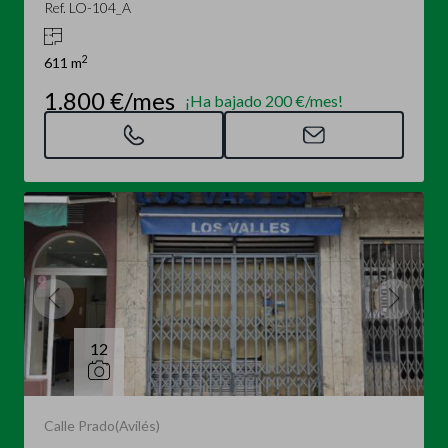
Ref. LO-104_A
2
611 m
1.800 €/mes
¡Ha bajado 200 €/mes!
12
Calle Prado(Avilés)