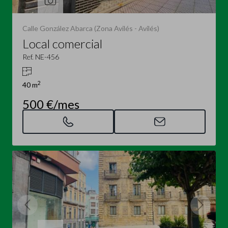
Calle González Abarca (Zona Avilés - Avilés)
Local comercial
Ref. NE-456
2
40 m
500 €/mes