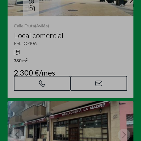
18
Calle Fruta(Avilés)
Local comercial
Ref. LO-106
2
330 m
2.300 €/mes