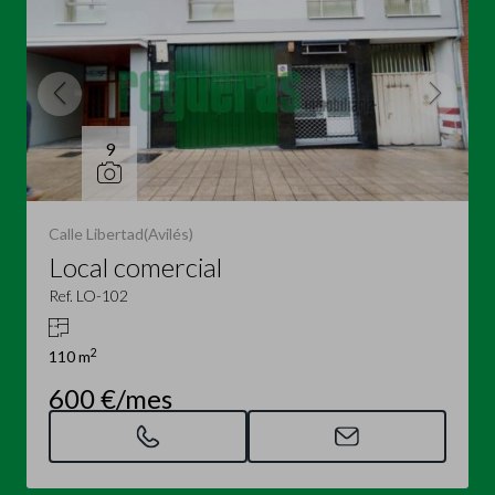
9
Calle Libertad(Avilés)
Local comercial
Ref. LO-102
2
110 m
600 €/mes