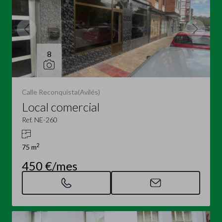
8
Calle Reconquista(Avilés)
Local comercial
Ref. NE-260
2
75 m
450 €/mes