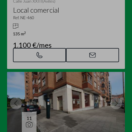
Calle Juan XXIII(Avilés)
Local comercial
Ref. NE-460
2
135 m
1.100 €/mes
11